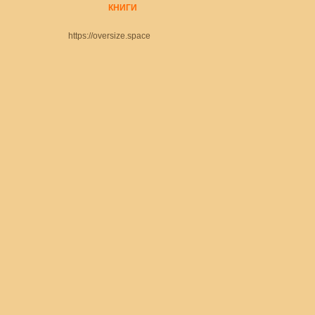
КНИГ
И
https://oversize.space