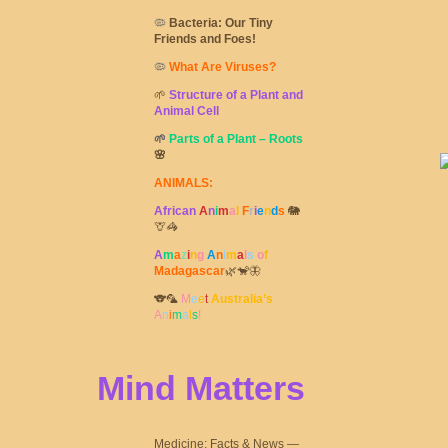
🦠
Bacteria: Our Tiny
Friends and Foes!
🦠
What Are Viruses?
🌱
Structure of a Plant and
Animal Cell
🌱
Parts of a Plant – Roots
🌸
ANIMALS:
African
A
n
i
m
a
l
F
r
i
e
n
d
s
🐘
🦒🦓
A
m
a
z
i
n
g
A
n
i
m
a
l
s
o
f
Madagascar
🌿🐒🦋
🐨🦜
M
e
e
t
Australia’s
A
n
i
m
a
l
s
!
Mind Matters
Medicine: Facts & News —