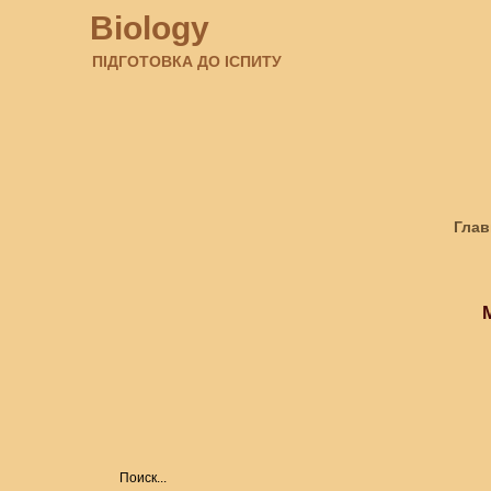
Biology
ПІДГОТОВКА ДО ІСПИТУ
Глав
Amaz
Biol
Form
Hist
M
🦠Bi
ART