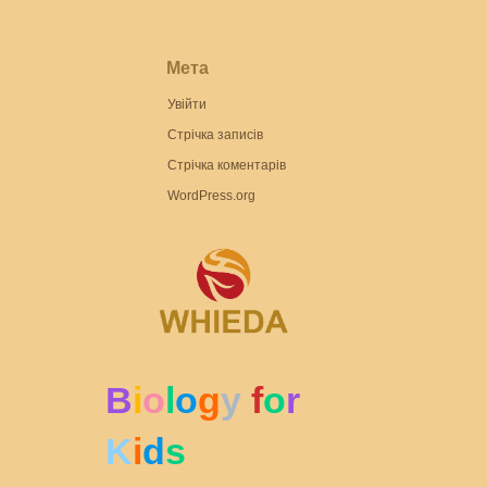
ЗОО
БОТ
БОТ
Мета
Тест
Увійти
ТЕС
Стрічка записів
ОСН
Стрічка коментарів
ОСН
WordPress.org
ЗНО 
ФИЛ
КНИ
B
i
o
l
o
g
y
f
o
r
K
i
d
s