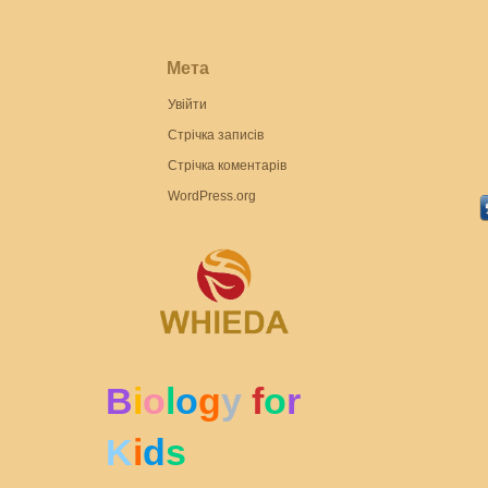
ЗОО
БОТ
БОТ
Мета
Тест
Увійти
ТЕС
Стрічка записів
ОСН
Стрічка коментарів
ОСН
WordPress.org
ЗНО 
ФИЛ
КНИ
B
i
o
l
o
g
y
f
o
r
K
i
d
s