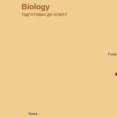
Biology
ПІДГОТОВКА ДО ІСПИТУ
Глав
Amaz
Biol
Form
Hist
M
🦠Bi
ART