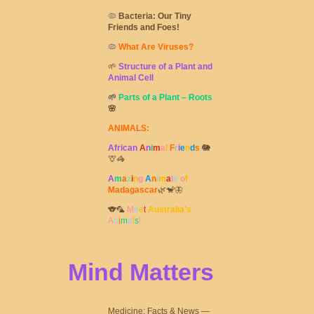
🦠
Bacteria: Our Tiny
Friends and Foes!
🦠
What Are Viruses?
🌱
Structure of a Plant and
Animal Cell
🌱
Parts of a Plant – Roots
🌸
ANIMALS:
African
A
n
i
m
a
l
F
r
i
e
n
d
s
🐘
🦒🦓
A
m
a
z
i
n
g
A
n
i
m
a
l
s
o
f
Madagascar
🌿🐒🦋
🐨🦜
M
e
e
t
Australia’s
A
n
i
m
a
l
s
!
Mind Matters
Medicine: Facts & News —