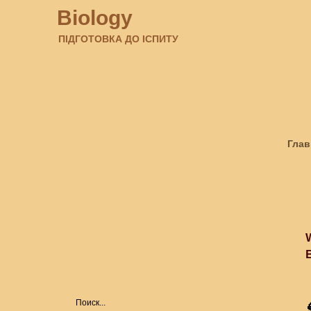
Biology
ПІДГОТОВКА ДО ІСПИТУ
Глав
Amaz
Biol
Form
Hist
M
🦠Bi
ART