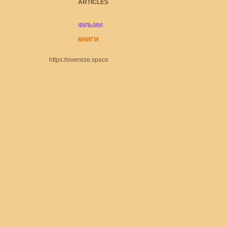
ARTICLES
ФІЛЬМИ
КНИГ
И
https://oversize.space