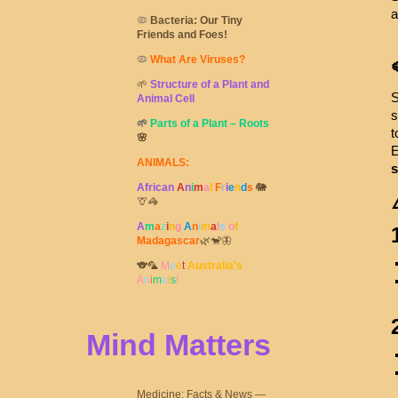
a
🦠
Bacteria: Our Tiny
Friends and Foes!
🦠
What Are Viruses?
🌱
Structure of a Plant and
S
Animal Cell
s
🌱
Parts of a Plant – Roots
t
🌸
E
ANIMALS:
s
African
A
n
i
m
a
l
F
r
i
e
n
d
s
🐘
🦒🦓
A
m
a
z
i
n
g
A
n
i
m
a
l
s
o
f
Madagascar
🌿🐒🦋
🐨🦜
M
e
e
t
Australia’s
A
n
i
m
a
l
s
!
Mind Matters
Medicine: Facts & News —