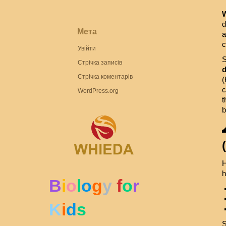
ЗОО
W
БОТ
d
БОТ
Мета
a
Тест
c
Увійти
ТЕС
S
Стрічка записів
ОСН
Стрічка коментарів
(
ОСН
c
WordPress.org
ЗНО 
t
b
ФИЛ
КНИ
H
h
B
i
o
l
o
g
y
f
o
r
K
i
d
s
S